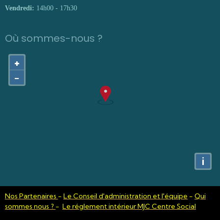
Vendredi:
14h00 - 17h30
Où sommes-nous ?
+
−
i
Nos Partenaires
-
Le Conseil d'administration et l'équipe
-
Qui
sommes nous ?
-
Le réglement intérieur MJC Centre Social